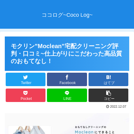
ココログ~Coco Log~
モクリン”Moclean”宅配クリーニング評
判・口コミ~仕上がりにこだわった高品質
のおもてなし！
Twitter
Facebook
はてブ
Pocket
LINE
コピー
2022.12.07