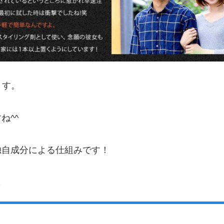
ます。
ね^^
独自成分による仕組みです！
て