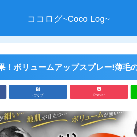
ココログ~Coco Log~
効果！ボリュームアップスプレー!薄毛
はてブ
Pocket